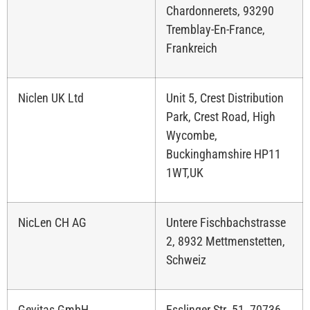
Chardonnerets, 93290
Tremblay-En-France,
Frankreich
Niclen UK Ltd
Unit 5, Crest Distribution
Park, Crest Road, High
Wycombe,
Buckinghamshire HP11
1WT,UK
NicLen CH AG
Untere Fischbachstrasse
2, 8932 Mettmenstetten,
Schweiz
Gevitas GmbH
Esslinger Str. 51, 70736