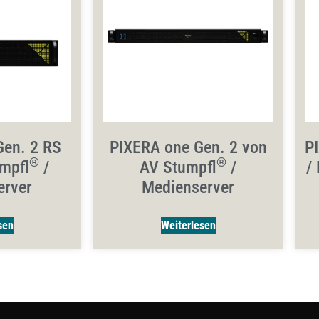
Gen. 2 RS
PIXERA one Gen. 2 von
P
®
®
mpfl
/
AV Stumpfl
/
/
erver
Medienserver
sen
Weiterlesen